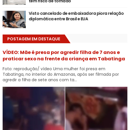
tem risco de tornado
Visto cancelado de embaixadora piora relação
diplomática entre Brasil e EUA
POSTAGEM EM DESTAQUE
VÍDEO: Mãe é presa por agredir filha de 7 anos e
praticar sexo na frente da criança em Tabatinga
Foto: reprodução/ vídeo Uma mulher foi presa em
Tabatinga, no interior do Amazonas, após ser filmada por
agredir a filha de sete anos com ta...