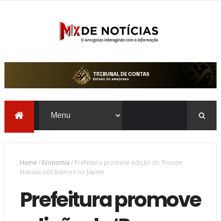
Home
/
Economia
/
Prefeitura promove edição do ‘Procon
Manaus nos Bairros’ no Japiim
Prefeitura promove