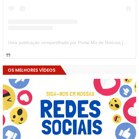
Uma publicação compartilhada por Portal Mix de Notícias (@portalmixdenoticias)
OS MELHORES VÍDEOS