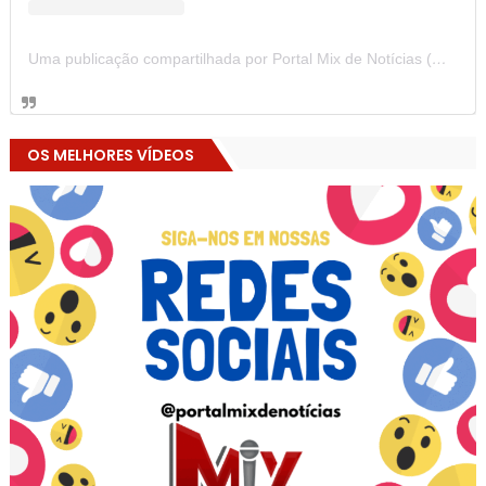
Uma publicação compartilhada por Portal Mix de Notícias (@portalmixdenoticias)
OS MELHORES VÍDEOS