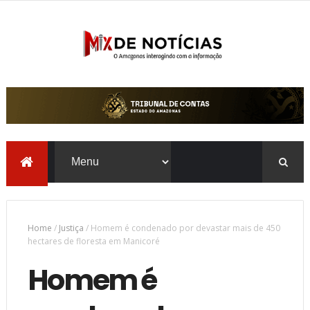
Home
/
Justiça
/
Homem é condenado por devastar mais de 450
hectares de floresta em Manicoré
Homem é