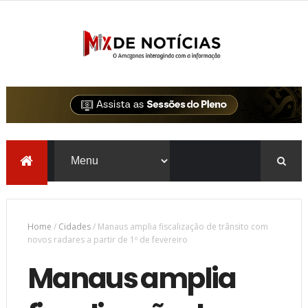
Home
/
Cidades
/
Manaus amplia fiscalização de trânsito com
novos radares a partir de 1º de fevereiro
Manaus amplia