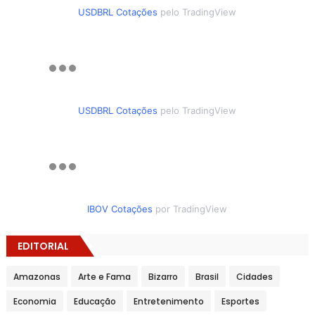
USDBRL Cotações
pelo TradingView
USDBRL Cotações
pelo TradingView
IBOV Cotações
por TradingView
EDITORIAL
Amazonas
Arte e Fama
Bizarro
Brasil
Cidades
Economia
Educação
Entretenimento
Esportes