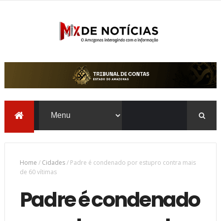
Home
/
Cidades
/
Padre é condenado por estupro contra mais
de 60 vítimas
Padre é condenado