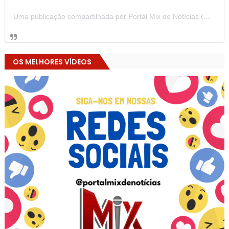
Uma publicação compartilhada por Portal Mix de Notícias (@portalmixdenoticias)
OS MELHORES VÍDEOS