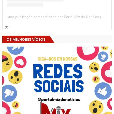
Uma publicação compartilhada por Portal Mix de Notícias (@portalmixdenoticias)
OS MELHORES VÍDEOS