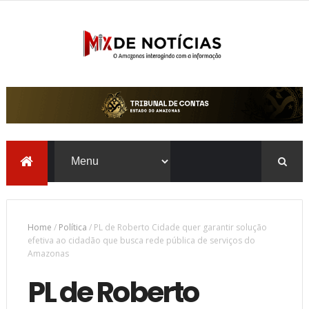
Home
/
Política
/
PL de Roberto Cidade quer garantir solução
efetiva ao cidadão que busca rede pública de serviços do
Amazonas
PL de Roberto