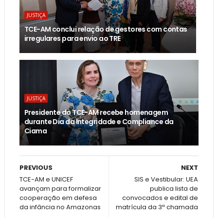
JUSTIÇA
TCE-AM conclui relação de gestores com contas
irregulares para envio ao TRE
JUSTIÇA
Presidente do TCE-AM recebe homenagem
durante Dia da Integridade e Compliance da
Ciama
PREVIOUS
NEXT
TCE-AM e UNICEF
SIS e Vestibular: UEA
avançam para formalizar
publica lista de
cooperação em defesa
convocados e edital de
da infância no Amazonas
matrícula da 3ª chamada