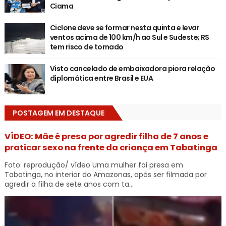
Ciama
Ciclone deve se formar nesta quinta e levar
ventos acima de 100 km/h ao Sul e Sudeste; RS
tem risco de tornado
Visto cancelado de embaixadora piora relação
diplomática entre Brasil e EUA
POSTAGEM EM DESTAQUE
VÍDEO: Mãe é presa por agredir filha de 7 anos e
praticar sexo na frente da criança em Tabatinga
Foto: reprodução/ vídeo Uma mulher foi presa em
Tabatinga, no interior do Amazonas, após ser filmada por
agredir a filha de sete anos com ta...