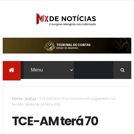
Home
/
Justiça
/
TCE-AM terá 70 processos em julgamento na
sessão desta terça-feira (03)
TCE-AM terá 70