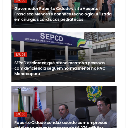
SAÚDE
Governador Roberto Cidade visita Hospital
Francisca Mendes e conhece tecnologia utilizada
em cirurgias cardíacas pediátricas
SAÚDE
SEPcD esclarece que atendimentos a pessoas
com deficiência seguem normalmente no PAC
Manacapuru
SAÚDE
Roberto Cidade conduz acordo com empresas
médicas e garante repasse de R$ 276 milhões