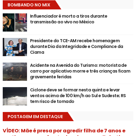
BOMBANDO NO MIX
Influenciador é morto a tiros durante
transmissão ao vivo no México
Presidente do TCE-AM recebe homenagem
durante Dia da Integridade e Compliance da
Ciama
Acidente na Avenida do Turismo: motorista de
carro por aplicativo morre e três crianças ficam
gravemente feridas
Ciclone deve se formar nesta quinta e levar
ventos acima de 100 km/h ao Sul e Sudeste; RS
tem risco de tornado
POSTAGEM EM DESTAQUE
VÍDEO: Mãe é presa por agredir filha de 7 anos e