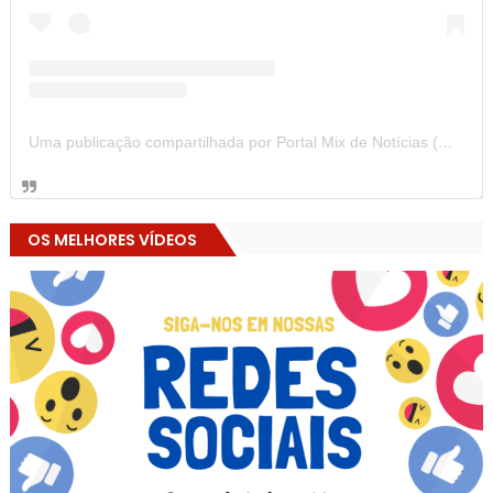
Uma publicação compartilhada por Portal Mix de Notícias (@portalmixdenoticias)
OS MELHORES VÍDEOS