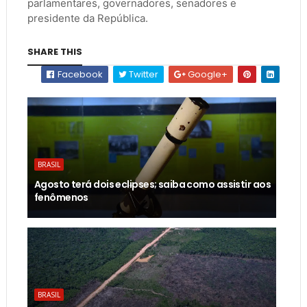
parlamentares, governadores, senadores e
presidente da República.
SHARE THIS
Facebook
Twitter
Google+
BRASIL
Agosto terá dois eclipses; saiba como assistir aos
fenômenos
BRASIL