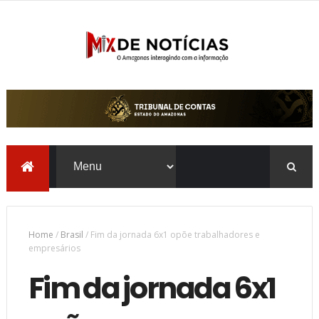
Home
/
Brasil
/
Fim da jornada 6x1 opõe trabalhadores e
empresários
Fim da jornada 6x1