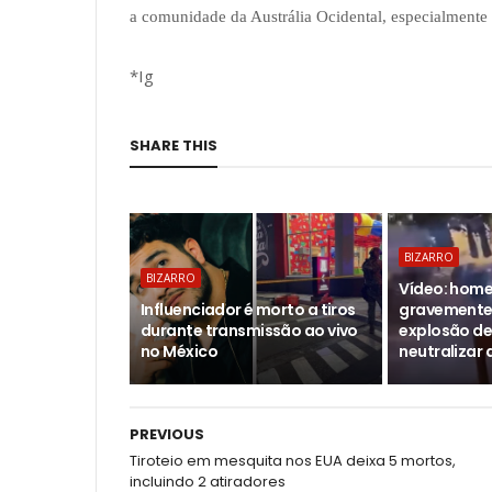
a comunidade da Austrália Ocidental, especialmente e
*Ig
SHARE THIS
BIZARRO
BIZARRO
Vídeo: home
Influenciador é morto a tiros
gravemente 
durante transmissão ao vivo
explosão de
no México
neutralizar 
PREVIOUS
Tiroteio em mesquita nos EUA deixa 5 mortos,
incluindo 2 atiradores