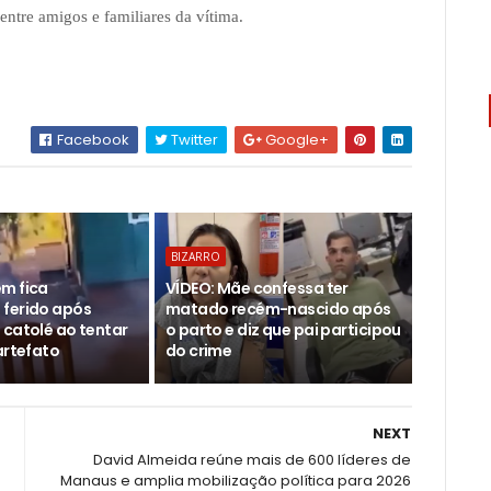
ntre amigos e familiares da vítima.
Facebook
Twitter
Google+
BIZARRO
m fica
VÍDEO: Mãe confessa ter
ferido após
matado recém-nascido após
 catolé ao tentar
o parto e diz que pai participou
artefato
do crime
NEXT
David Almeida reúne mais de 600 líderes de
Manaus e amplia mobilização política para 2026