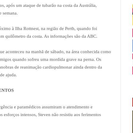
s, após um ataque de tubarão na costa da Austrália,
de semana.
imo à Ilha Rottnest, na região de Perth, quando foi
um quilômetro da costa. As informações são da ABC.
aque aconteceu na manhã de sábado, na área conhecida como
 amigos quando sofreu uma mordida grave na perna. Os
manobras de reanimação cardiopulmonar ainda dentro da
de ajuda.
ENTOS
rgência e paramédicos assumiram o atendimento e
 esforços intensos, Steven não resistiu aos ferimentos