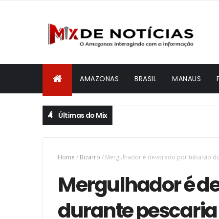
AMAZONAS
BRASIL
MANAUS
Últimas do Mix
Home
/
Bizarro
/
Mergulhador é devorado por tubarão du
Mergulhador é de
durante pescaria