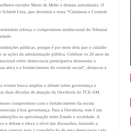
elheiro-ouvidor Mario de Mello e demais autoridades. O
o Schietti Cruz, que abordará o tema “Cidadania e Controle
 seminário reforça o compromisso institucional do Tribunal
iedade.
nstituições públicas, porque é por meio dela que o cidadão
r as ações da administração pública. Celebrar os 20 anos da
cional sobre democracia participativa demonstra o
a ativa e o fortalecimento do controle social”, destacou a
 o evento busca ampliar o debate sobre governança e
e as duas décadas de atuação da Ouvidoria do TCE-AM.
o nosso compromisso com o fortalecimento da escuta
ssenciais à boa governança. Para a Ouvidoria, este é um
nstituições na aproximação entre Estado e sociedade. A
e o debate e eleva o nível das discussões, trazendo a
temas centrais para a consolidação de uma democracia cada