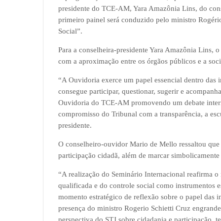
presidente do TCE-AM, Yara Amazônia Lins, do cons
primeiro painel será conduzido pelo ministro Rogéri
Social”.
Para a conselheira-presidente Yara Amazônia Lins, o
com a aproximação entre os órgãos públicos e a soc
“A Ouvidoria exerce um papel essencial dentro das i
consegue participar, questionar, sugerir e acompanha
Ouvidoria do TCE-AM promovendo um debate interna
compromisso do Tribunal com a transparência, a escut
presidente.
O conselheiro-ouvidor Mario de Mello ressaltou que
participação cidadã, além de marcar simbolicament
“A realização do Seminário Internacional reafirma 
qualificada e do controle social como instrumentos e
momento estratégico de reflexão sobre o papel das i
presença do ministro Rogerio Schietti Cruz engrandec
perspectiva do STJ sobre cidadania e participação, 