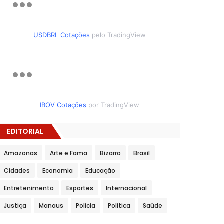
USDBRL Cotações
pelo TradingView
IBOV Cotações
por TradingView
EDITORIAL
Amazonas
Arte e Fama
Bizarro
Brasil
Cidades
Economia
Educação
Entretenimento
Esportes
Internacional
Justiça
Manaus
Polícia
Política
Saúde