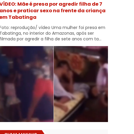
VÍDEO: Mãe é presa por agredir filha de 7
anos e praticar sexo na frente da criança
em Tabatinga
Foto: reprodução/ vídeo Uma mulher foi presa em
Tabatinga, no interior do Amazonas, após ser
filmada por agredir a filha de sete anos com ta...