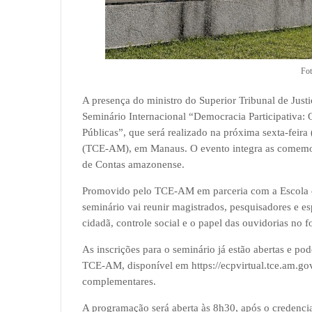
Fot
A presença do ministro do Superior Tribunal de Justi
Seminário Internacional “Democracia Participativa: 
Públicas”, que será realizado na próxima sexta-feir
(TCE-AM), em Manaus. O evento integra as comemor
de Contas amazonense.
Promovido pelo TCE-AM em parceria com a Escola 
seminário vai reunir magistrados, pesquisadores e espe
cidadã, controle social e o papel das ouvidorias no 
As inscrições para o seminário já estão abertas e po
TCE-AM, disponível em https://ecpvirtual.tce.am.gov.b
complementares.
A programação será aberta às 8h30, após o credencia