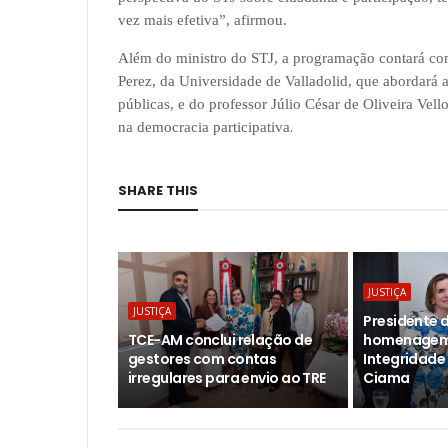
vez mais efetiva”, afirmou.
Além do ministro do STJ, a programação contará com
Perez, da Universidade de Valladolid, que abordará a
públicas, e do professor Júlio César de Oliveira Vel
.
na democracia participativa
SHARE THIS
JUSTIÇA
JUSTIÇA
Presidente 
TCE-AM conclui relação de
homenagem 
gestores com contas
Integridade
irregulares para envio ao TRE
Ciama