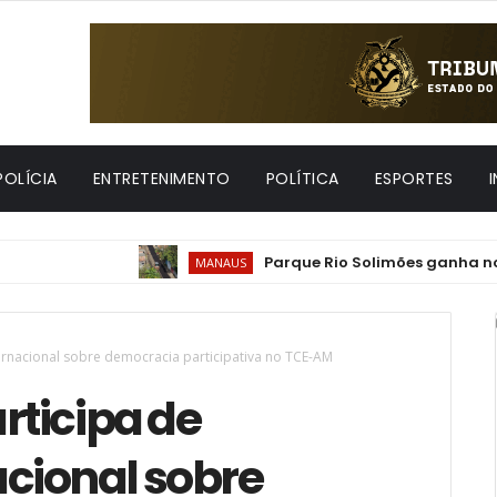
POLÍCIA
ENTRETENIMENTO
POLÍTICA
ESPORTES
Parque Rio Solimões ganha nova mob
MANAUS
ternacional sobre democracia participativa no TCE-AM
rticipa de
acional sobre