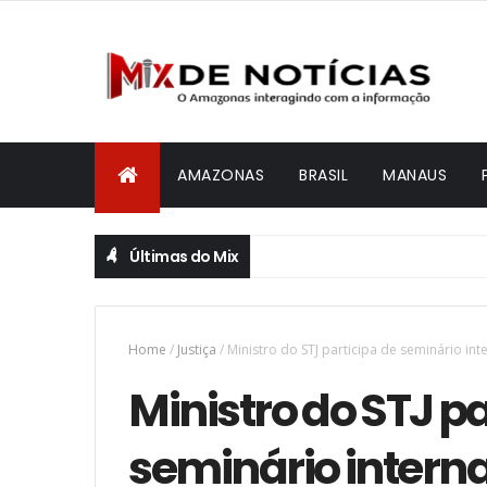
AMAZONAS
BRASIL
MANAUS
Últimas do Mix
Home
/
Justiça
/
Ministro do STJ participa de seminário in
Ministro do STJ pa
seminário intern