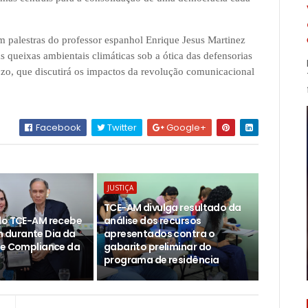
 palestras do professor espanhol Enrique Jesus Martinez
s queixas ambientais climáticas sob a ótica das defensorias
lozo, que discutirá os impactos da revolução comunicacional
Facebook
Twitter
Google+
JUSTIÇA
TCE-AM divulga resultado da
do TCE-AM recebe
análise dos recursos
durante Dia da
apresentados contra o
 e Compliance da
gabarito preliminar do
programa de residência