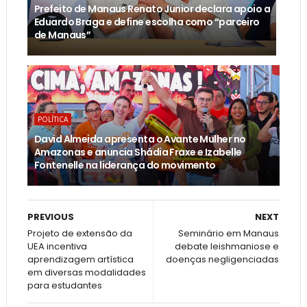
Prefeito de Manaus Renato Junior declara apoio a
Eduardo Braga e define escolha como “parceiro
de Manaus”
POLÍTICA
David Almeida apresenta o Avante Mulher no
Amazonas e anuncia Shádia Fraxe e Izabelle
Fontenelle na liderança do movimento
PREVIOUS
NEXT
Projeto de extensão da
Seminário em Manaus
UEA incentiva
debate leishmaniose e
aprendizagem artística
doenças negligenciadas
em diversas modalidades
para estudantes