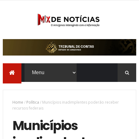
Home
/
Política
/
Municípios inadimplentes poderão receber
recursos federais
Municípios