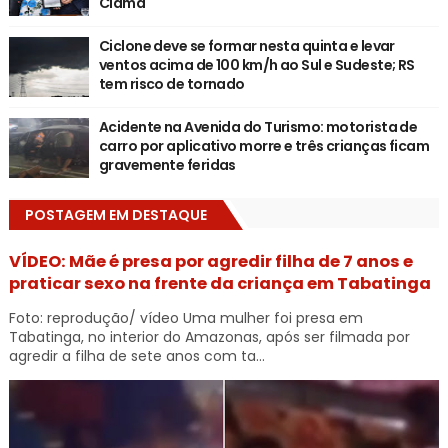
Ciama
Ciclone deve se formar nesta quinta e levar
ventos acima de 100 km/h ao Sul e Sudeste; RS
tem risco de tornado
Acidente na Avenida do Turismo: motorista de
carro por aplicativo morre e três crianças ficam
gravemente feridas
POSTAGEM EM DESTAQUE
VÍDEO: Mãe é presa por agredir filha de 7 anos e
praticar sexo na frente da criança em Tabatinga
Foto: reprodução/ vídeo Uma mulher foi presa em
Tabatinga, no interior do Amazonas, após ser filmada por
agredir a filha de sete anos com ta...