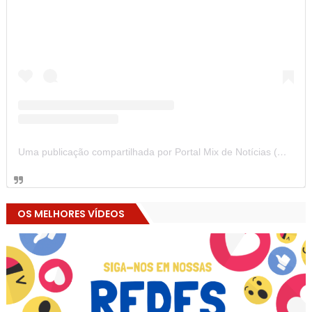
Uma publicação compartilhada por Portal Mix de Notícias (@portalmixdenoticias)
OS MELHORES VÍDEOS