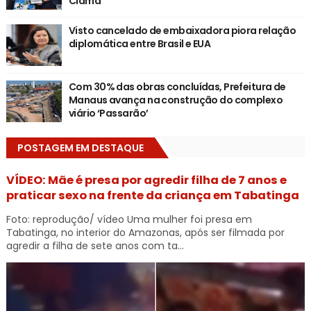
Ciama
Visto cancelado de embaixadora piora relação
diplomática entre Brasil e EUA
Com 30% das obras concluídas, Prefeitura de
Manaus avança na construção do complexo
viário ‘Passarão’
POSTAGEM EM DESTAQUE
VÍDEO: Mãe é presa por agredir filha de 7 anos e
praticar sexo na frente da criança em Tabatinga
Foto: reprodução/ vídeo Uma mulher foi presa em
Tabatinga, no interior do Amazonas, após ser filmada por
agredir a filha de sete anos com ta...