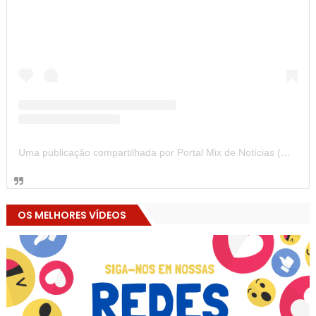
Uma publicação compartilhada por Portal Mix de Notícias (@portalmixdenoticias)
OS MELHORES VÍDEOS