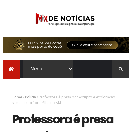
Home
/
Polícia
/
Professora é presa por estupro e exploração
sexual da própria filha no AM
Professora é presa