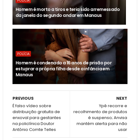
POLÍCIA
Homem é morto a tiros e teria sido arremessado
da janela do segundo andar em Manaus
POLÍCIA
Homem é condenado a 16 anos de prisão por
estuprar a própria filha desde a infância em
Manaus
PREVIOUS
NEXT
É falso vídeo sobre
Ypê recorre e
distribuição gratuita de
recolhimento de produtos
enxoval para gestantes
é suspenso; Anvisa
na policlínica Doutor
mantém alerta para não
Antônio Comte Telles
usar