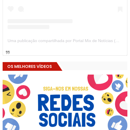
Uma publicação compartilhada por Portal Mix de Notícias (@portalmixdenoticias)
OS MELHORES VÍDEOS