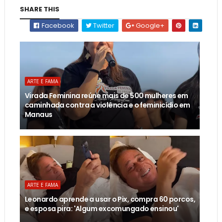
SHARE THIS
Facebook
Twitter
Google+
ARTE E FAMA
Virada Feminina reúne mais de 500 mulheres em
caminhada contra a violência e o feminicídio em
Manaus
ARTE E FAMA
Leonardo aprende a usar o Pix, compra 60 porcos,
e esposa pira: 'Algum excomungado ensinou'