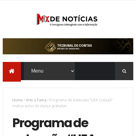
Home
/
Arte e Fama
/
Programa de extensão “UEA Cidadã”
realiza aulas de dança gratuitas
Programa de