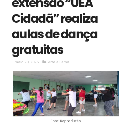
extensão “UEA
Cidadã” realiza
aulas de dança
gratuitas
maio 20, 2026
Arte e Fama
Foto: Reprodução