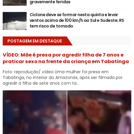
gravemente feridas
Ciclone deve se formar nesta quinta e levar
ventos acima de 100 km/h ao Sul e Sudeste; RS
tem risco de tornado
POSTAGEM EM DESTAQUE
VÍDEO: Mãe é presa por agredir filha de 7 anos e
praticar sexo na frente da criança em Tabatinga
Foto: reprodução/ vídeo Uma mulher foi presa em
Tabatinga, no interior do Amazonas, após ser filmada por
agredir a filha de sete anos com ta...