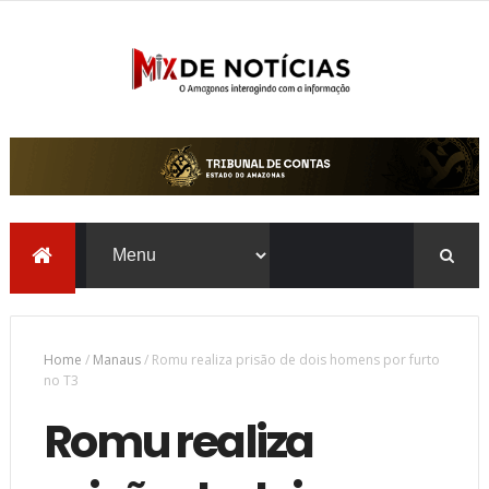
Home
/
Manaus
/
Romu realiza prisão de dois homens por furto
no T3
Romu realiza