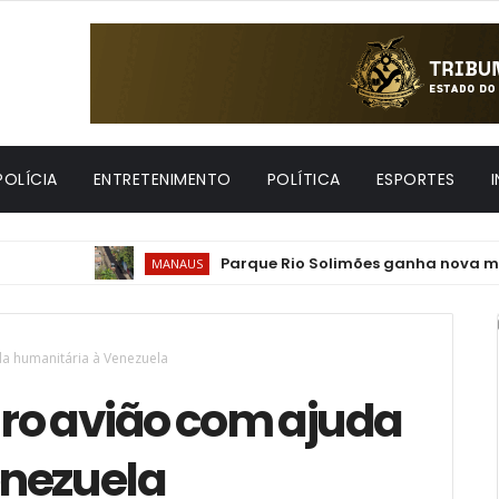
POLÍCIA
ENTRETENIMENTO
POLÍTICA
ESPORTES
Parque Rio Solimões ganha nova mobilidad
MANAUS
uda humanitária à Venezuela
eiro avião com ajuda
enezuela