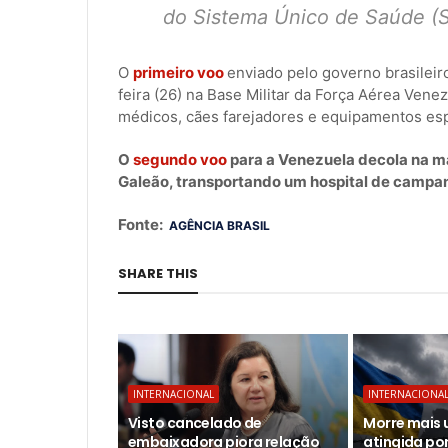
do Sistema Único de Saúde (S
O
primeiro voo
enviado pelo governo brasileir
feira (26) na Base Militar da Força Aérea Vene
médicos, cães farejadores e equipamentos esp
O
segundo voo
para a Venezuela decola na 
Galeão, transportando um hospital de campan
Fonte:
AGÊNCIA BRASIL
SHARE THIS
INTERNACIONAL
INTERNACIONA
Visto cancelado de
Morre mais 
embaixadora piora relação
atingida po