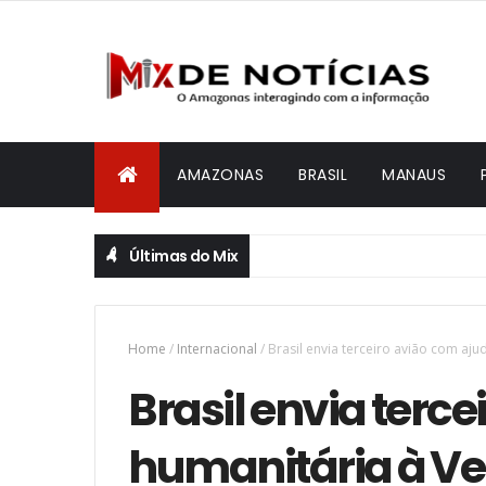
AMAZONAS
BRASIL
MANAUS
Últimas do Mix
Home
/
Internacional
/
Brasil envia terceiro avião com aj
Brasil envia terc
humanitária à V