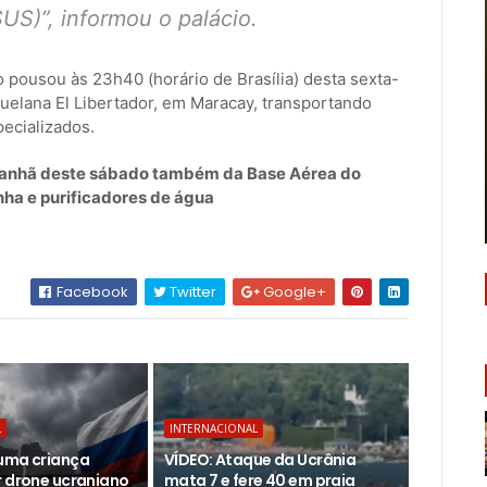
US)”, informou o palácio.
o pousou às 23h40 (horário de Brasília) desta sexta-
zuelana El Libertador, em Maracay, transportando
ecializados.
manhã deste sábado também da Base Aérea do
ha e purificadores de água
Facebook
Twitter
Google+
L
INTERNACIONAL
uma criança
VÍDEO: Ataque da Ucrânia
r drone ucraniano
mata 7 e fere 40 em praia