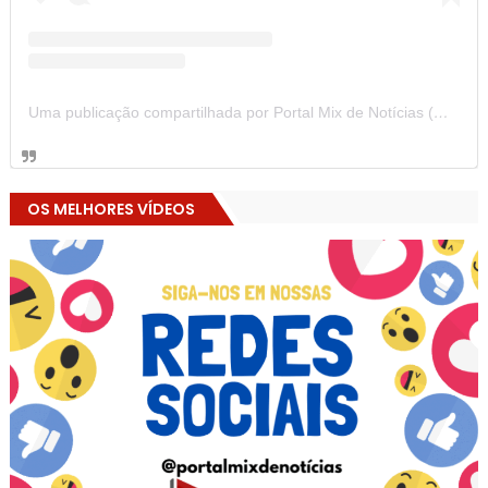
Uma publicação compartilhada por Portal Mix de Notícias (@portalmixdenoticias)
OS MELHORES VÍDEOS