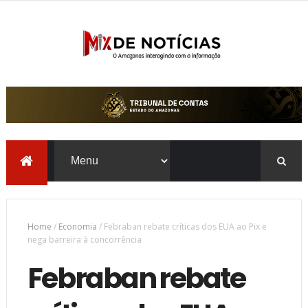
Home
/
Economia
/
Febraban rebate críticas dos EUA ao Pix e
nega barreira à concorrência
Febraban rebate