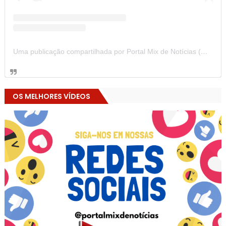
Uma publicação compartilhada por Portal Mix de Notícias (@portalmixdenoticias)
OS MELHORES VÍDEOS