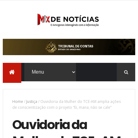
Home
/
Justiça
/
Ouvidoria da Mulher do TCE-AM amplia ações
de conscientização com o projeto “Ei, mana, não se cale”
Ouvidoria da