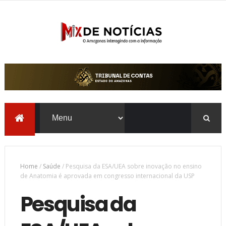
Home
/
Saúde
/
Pesquisa da ESA/UEA sobre inovação no ensino
de Anatomia é aprovada em congresso internacional da USP
Pesquisa da