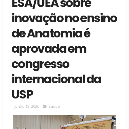
ESA/UEA sobre
inovação no ensino
de Anatomia é
aprovada em
congresso
internacional da
USP
junho 13, 2026
Saúde