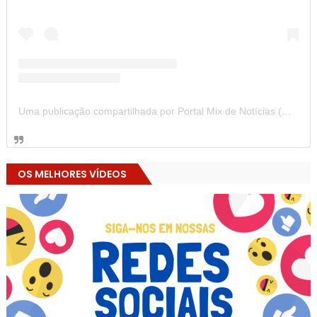
Uma publicação compartilhada por Portal Mix de Notícias (@portalmixdenoticias)
OS MELHORES VÍDEOS