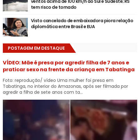
ventos acima de 100 km/h ao Sul e Sudeste; RS
tem risco de tornado
Visto cancelado de embaixadora piora relação
diplomática entre Brasil e EUA
POSTAGEM EM DESTAQUE
VÍDEO: Mãe é presa por agredir filha de 7 anos e
praticar sexo na frente da criança em Tabatinga
Foto: reprodução/ vídeo Uma mulher foi presa em
Tabatinga, no interior do Amazonas, após ser filmada por
agredir a filha de sete anos com ta...