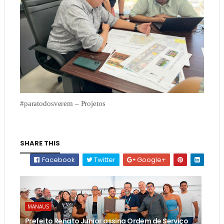
#paratodosverem – Projetos
SHARE THIS
Facebook
Twitter
Google+
MANAUS
Prefeito Renato Junior assina Ordem de Serviço