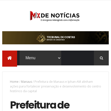
Home
/
Manaus
/
Prefeitura de Manaus e Iphan-AM alinham
ações para fortalecer preservação e desenvolvimento do centro
histórico da capital
Prefeitura de