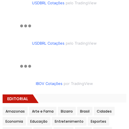
USDBRL Cotações
pelo TradingView
USDBRL Cotações
pelo TradingView
IBOV Cotações
por TradingView
EDITORIAL
Amazonas
Arte e Fama
Bizarro
Brasil
Cidades
Economia
Educação
Entretenimento
Esportes