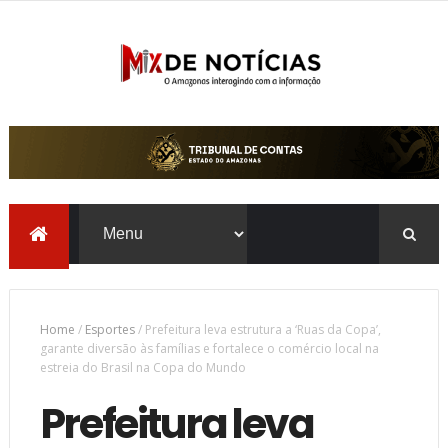
Home
/
Esportes
/
Prefeitura leva estrutura a ‘Ruas da Copa’,
garante diversão às famílias e fortalece o comércio local na
estreia do Brasil na Copa do Mundo
Prefeitura leva