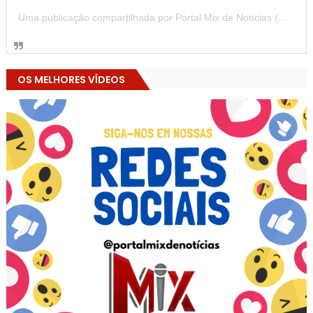
Uma publicação compartilhada por Portal Mix de Notícias (@portalmixdenoticias)
OS MELHORES VÍDEOS