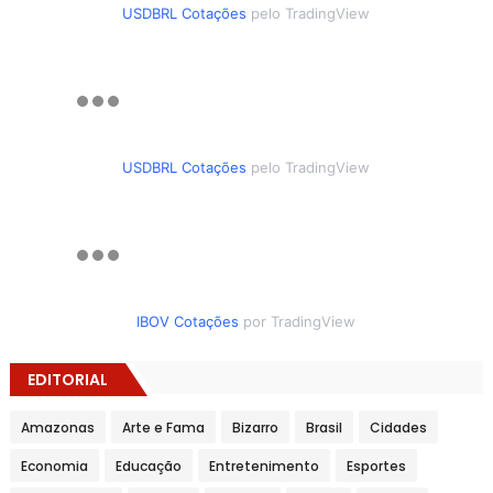
USDBRL Cotações
pelo TradingView
USDBRL Cotações
pelo TradingView
IBOV Cotações
por TradingView
EDITORIAL
Amazonas
Arte e Fama
Bizarro
Brasil
Cidades
Economia
Educação
Entretenimento
Esportes