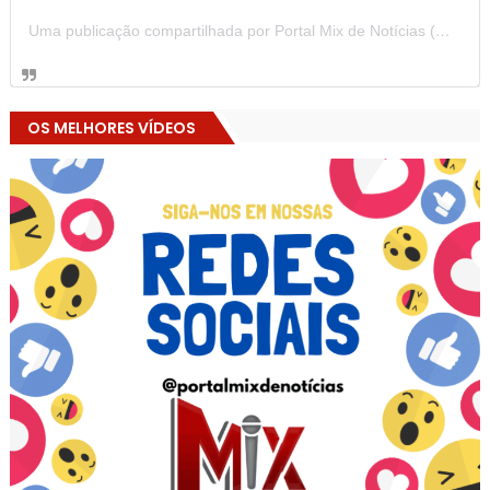
Uma publicação compartilhada por Portal Mix de Notícias (@portalmixdenoticias)
OS MELHORES VÍDEOS