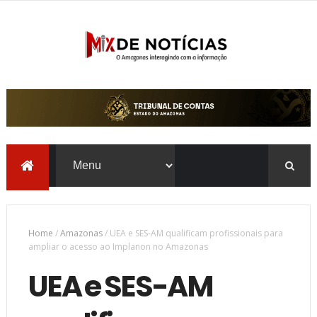
Home
/
Amazonas
/
UEA e SES-AM qualificam profissionais para
ampliar o acesso ao Implanon no Amazonas
UEA e SES-AM