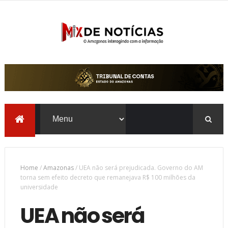
Home
/
Amazonas
/
UEA não será prejudicada. Governo do AM
torna sem efeito decreto que remanejava R$ 100 milhões da
universidade
UEA não será