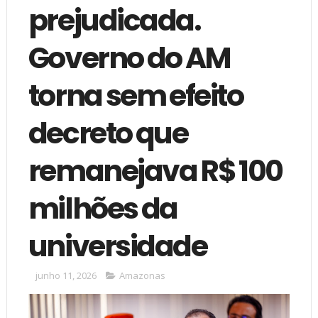
prejudicada.
Governo do AM
torna sem efeito
decreto que
remanejava R$ 100
milhões da
universidade
junho 11, 2026
Amazonas