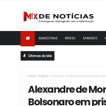
AMAZONAS
BRASIL
MANAUS
Últimas do Mix
Home
/
Política
/
Alexandre de Moraes decide manter Bols
Alexandre de Mo
Bolsonaro em pri