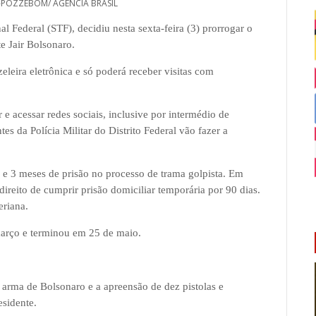
-POZZEBOM/ AGÊNCIA BRASIL
 Federal (STF), decidiu nesta sexta-feira (3) prorrogar o
te Jair Bolsonaro.
leira eletrônica e só poderá receber visitas com
 e acessar redes sociais, inclusive por intermédio de
tes da Polícia Militar do Distrito Federal vão fazer a
e 3 meses de prisão no processo de trama golpista. Em
direito de cumprir prisão domiciliar temporária por 90 dias.
eriana.
março e terminou em 25 de maio.
arma de Bolsonaro e a apreensão de dez pistolas e
esidente.