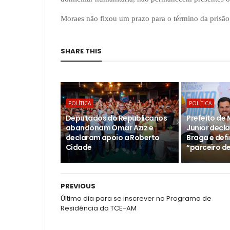
Moraes não fixou um prazo para o término da prisão 
SHARE THIS
POLÍTICA
POLÍTICA
Deputados do Republicanos
Prefeito de
abandonam Omar Aziz e
Junior decl
declaram apoio a Roberto
Braga e def
Cidade
“parceiro d
PREVIOUS
Último dia para se inscrever no Programa de
Residência do TCE-AM