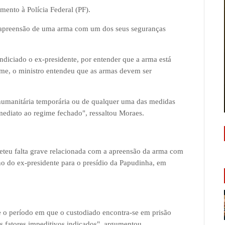
mento à Polícia Federal (PF).
a apreensão de uma arma com um dos seus seguranças
 indiciado o ex-presidente, por entender que a arma está
me, o ministro entendeu que as armas devem ser
humanitária temporária ou de qualquer uma das medidas
imediato ao regime fechado", ressaltou Moraes.
eu falta grave relacionada com a apreensão da arma com
rno do ex-presidente para o presídio da Papudinha, em
te o período em que o custodiado encontra-se em prisão
s fatores impeditivos indicados", argumentou.