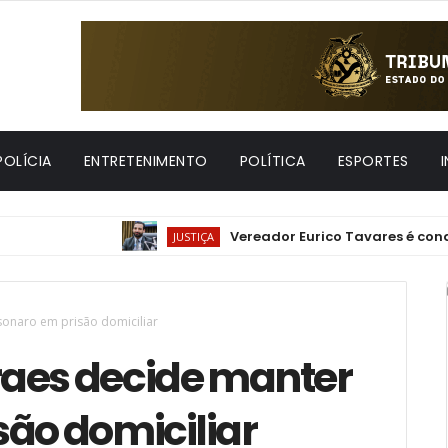
POLÍCIA
ENTRETENIMENTO
POLÍTICA
ESPORTES
Vereador Eurico Tavares é condenado 
JUSTIÇA
onaro em prisão domiciliar
raes decide manter
são domiciliar