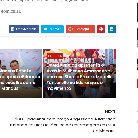
domiciliar.
Facebook
Twitter
Google+
POLÍTICA
David Almeida apresenta o
 Manaus Renato
Avante Mulher no Amazonas e
ara apoio a Eduardo
anuncia Shádia Fraxe e Izabelle
ine escolha como
Fontenelle na liderança do
e Manaus”
movimento
NEXT
VÍDEO: paciente com braço engessado é flagrado
furtando celular de técnica de enfermagem em SPA
de Manaus