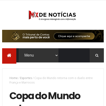
Home
/
Esportes
/
Copa do Mundo retorna com o duelo entre
França e Marrocos
Copa do Mundo