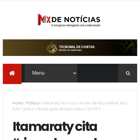
Home
/
Política
/
Itamaraty cita “risco de uso da força militar dos
EUA” contra o Brasil após decisão sobre CV e PCC
Itamaraty cita