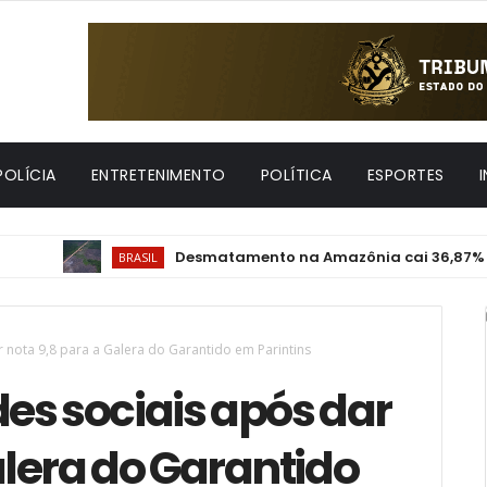
POLÍCIA
ENTRETENIMENTO
POLÍTICA
ESPORTES
Desmatamento na Amazônia cai 36,87% no últim
BRASIL
 nota 9,8 para a Galera do Garantido em Parintins
es sociais após dar
alera do Garantido