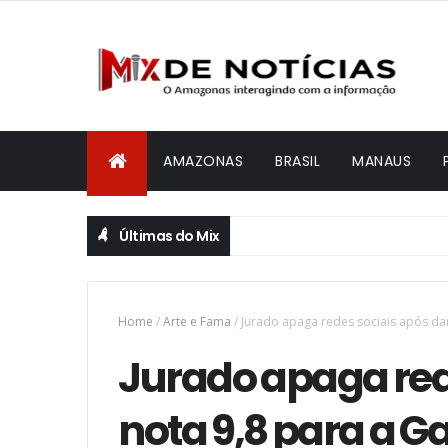
AMAZONAS
BRASIL
MANAUS
Últimas do Mix
Home
/
Arte e Fama
/
Jurado apaga redes sociais após dar
Jurado apaga red
nota 9,8 para a G