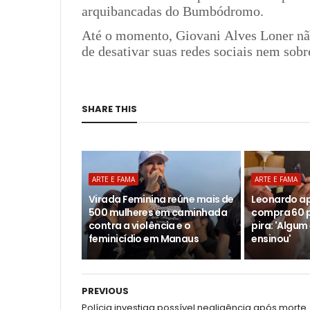
arquibancadas do Bumbódromo.
Até o momento, Giovani Alves Loner não
de desativar suas redes sociais nem sobr
SHARE THIS
ARTE E FAMA
ARTE E FAMA
Virada Feminina reúne mais de
Leonardo apr
500 mulheres em caminhada
compra 60 p
contra a violência e o
pira: 'Alg
feminicídio em Manaus
ensinou'
PREVIOUS
Polícia investiga possível negligência após morte