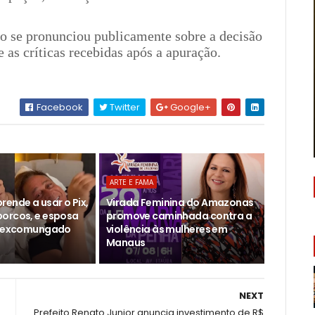
 se pronunciou publicamente sobre a decisão
e as críticas recebidas após a apuração.
Facebook
Twitter
Google+
ARTE E FAMA
ende a usar o Pix,
Virada Feminina do Amazonas
orcos, e esposa
promove caminhada contra a
um excomungado
violência às mulheres em
Manaus
NEXT
Prefeito Renato Junior anuncia investimento de R$