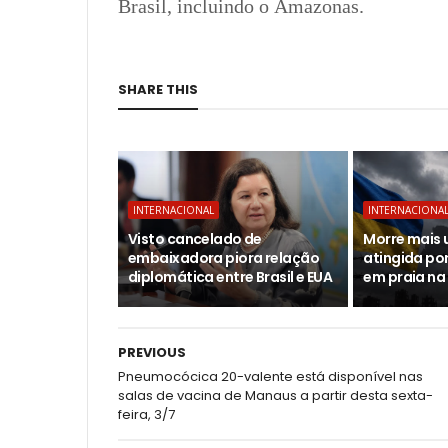
Brasil, incluindo o Amazonas.
SHARE THIS
INTERNACIONAL
INTERNACIONA
Visto cancelado de
Morre mais 
embaixadora piora relação
atingida po
diplomática entre Brasil e EUA
em praia na
PREVIOUS
Pneumocócica 20-valente está disponível nas
salas de vacina de Manaus a partir desta sexta-
feira, 3/7