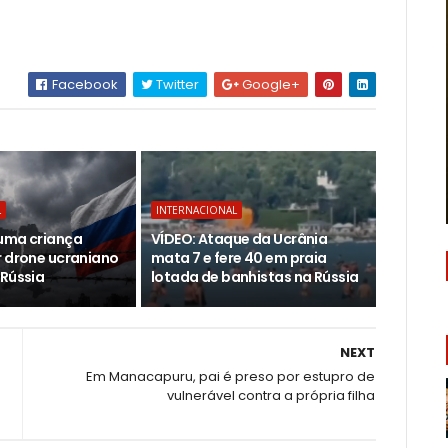
Facebook
Twitter
Google+
L
INTERNACIONAL
uma criança
VÍDEO: Ataque da Ucrânia
r drone ucraniano
mata 7 e fere 40 em praia
 Rússia
lotada de banhistas na Rússia
NEXT
Em Manacapuru, pai é preso por estupro de
vulnerável contra a própria filha