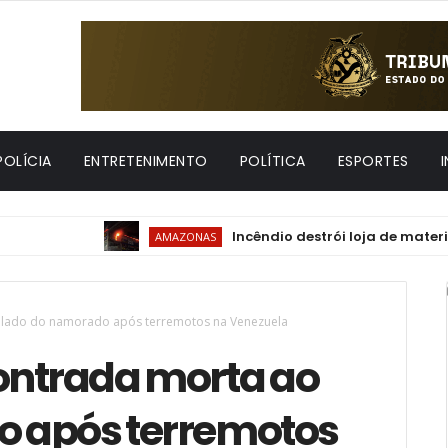
POLÍCIA
ENTRETENIMENTO
POLÍTICA
ESPORTES
Incêndio destrói loja de materiais de 
AMAZONAS
 lado do namorado após terremotos na Venezuela
ontrada morta ao
o após terremotos