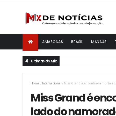
AMAZONAS
BRASIL
MANAUS
Últimas do Mix
Home
/
Internacional
/
Miss Grand é encontrada morta ao
Miss Grand é enc
lado do namorad