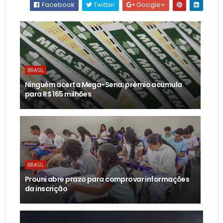
Facebook
Twitter
Google+
BRASIL
Ninguém acerta Mega-Sena; prêmio acumula
para R$ 165 milhões
BRASIL
Prouni abre prazo para comprovar informações
da inscrição