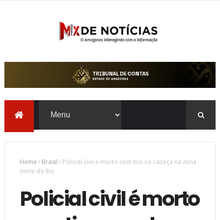
Home
/
Brasil
/
Policial civil é morto com tiro na cabeça na zona
norte do Rio
Policial civil é morto