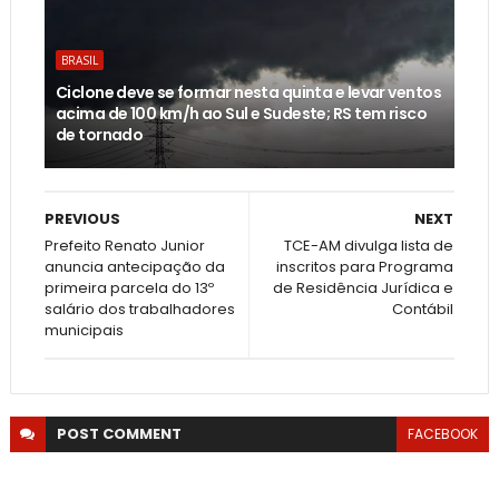
BRASIL
Ciclone deve se formar nesta quinta e levar ventos
acima de 100 km/h ao Sul e Sudeste; RS tem risco
de tornado
PREVIOUS
NEXT
Prefeito Renato Junior
TCE-AM divulga lista de
anuncia antecipação da
inscritos para Programa
primeira parcela do 13º
de Residência Jurídica e
salário dos trabalhadores
Contábil
municipais
POST
COMMENT
FACEBOOK