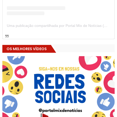
Uma publicação compartilhada por Portal Mix de Notícias (@portalmixdenoticias)
OS MELHORES VÍDEOS