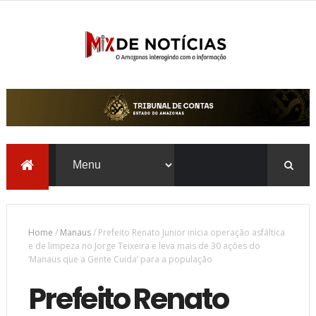
Home
/
Manaus
/
Prefeito Renato Junior inicia operação asfáltica
e de limpeza no Jorge Teixeira e leva mais de 30 ações do
‘Manaus que a Gente Cuida’ para a população
Prefeito Renato