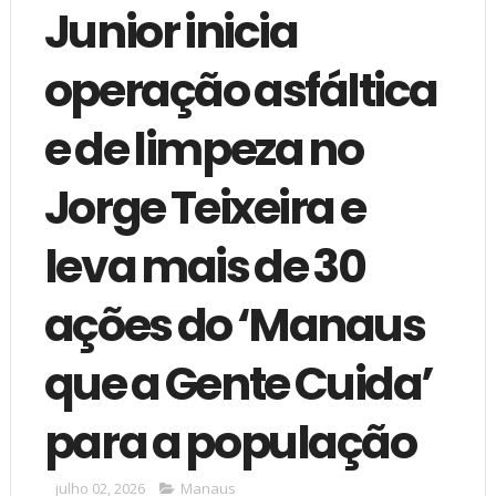
Junior inicia
operação asfáltica
e de limpeza no
Jorge Teixeira e
leva mais de 30
ações do ‘Manaus
que a Gente Cuida’
para a população
julho 02, 2026
Manaus