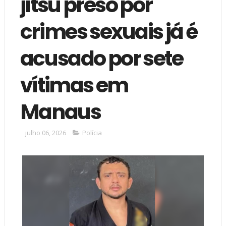
jítsu preso por
crimes sexuais já é
acusado por sete
vítimas em
Manaus
julho 06, 2026
Polícia