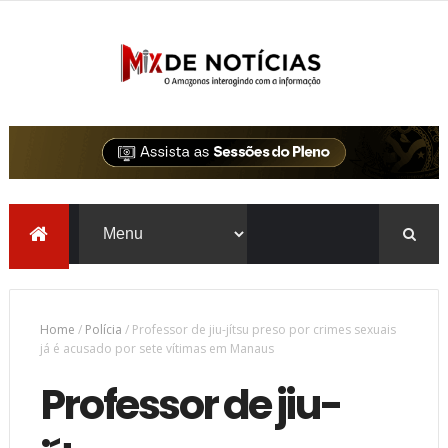
Home
/
Polícia
/
Professor de jiu-jítsu preso por crimes sexuais
já é acusado por sete vítimas em Manaus
Professor de jiu-