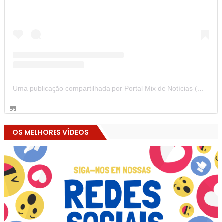
Uma publicação compartilhada por Portal Mix de Notícias (@portalmixdenoticias)
OS MELHORES VÍDEOS