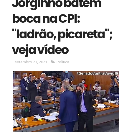
Jorginho batem
boca na CPI:
"ladrão, picareta";
veja vídeo
setembro 23, 2021
Política