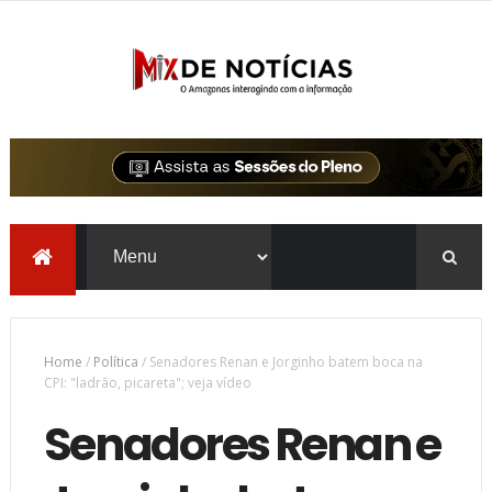
Home
/
Política
/
Senadores Renan e Jorginho batem boca na
CPI: "ladrão, picareta"; veja vídeo
Senadores Renan e