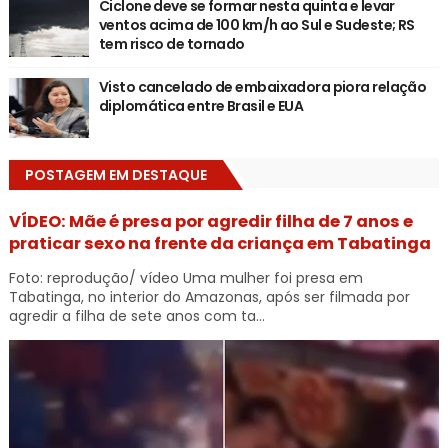
Ciclone deve se formar nesta quinta e levar
ventos acima de 100 km/h ao Sul e Sudeste; RS
tem risco de tornado
Visto cancelado de embaixadora piora relação
diplomática entre Brasil e EUA
POSTAGEM EM DESTAQUE
VÍDEO: Mãe é presa por agredir filha de 7 anos e
praticar sexo na frente da criança em Tabatinga
Foto: reprodução/ vídeo Uma mulher foi presa em
Tabatinga, no interior do Amazonas, após ser filmada por
agredir a filha de sete anos com ta...