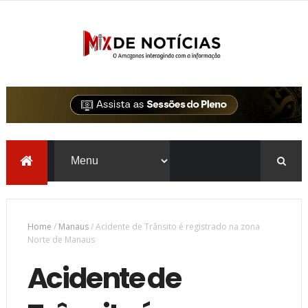
Home
/
Manaus
/
Acidente de Trânsito é registrado na zona
Norte de Manaus
Acidente de