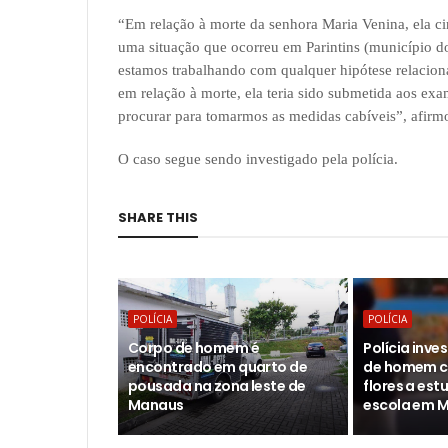
“Em relação à morte da senhora Maria Venina, ela ci
uma situação que ocorreu em Parintins (município d
estamos trabalhando com qualquer hipótese relaciona
em relação à morte, ela teria sido submetida aos exame
procurar para tomarmos as medidas cabíveis”, afirm
O caso segue sendo investigado pela polícia.
SHARE THIS
POLÍCIA
POLÍCIA
Corpo de homem é
Polícia inv
encontrado em quarto de
de homem c
pousada na zona leste de
flores a est
Manaus
escola em 