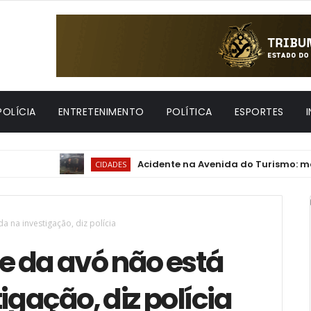
POLÍCIA
ENTRETENIMENTO
POLÍTICA
ESPORTES
Acidente na Avenida do Turismo: motorista de
CIDADES
da na investigação, diz polícia
te da avó não está
igação, diz polícia