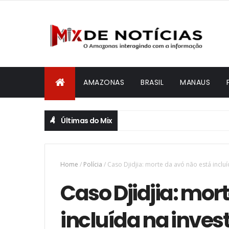
AMAZONAS
BRASIL
MANAUS
Últimas do Mix
Home
/
Polícia
/
Caso Djidjia: morte da avó não está incluí
Caso Djidjia: mor
incluída na invest