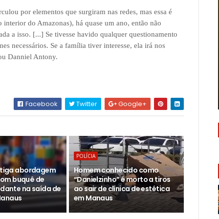
rculou por elementos que surgiram nas redes, mas essa é
o interior do Amazonas), há quase um ano, então não
da a isso. [...] Se tivesse havido qualquer questionamento
s necessários. Se a família tiver interesse, ela irá nos
ou Danniel Antony.
Facebook
Twitter
Google+
POLÍCIA
estiga abordagem
Homem conhecido como
om buquê de
“Danielzinho” é morto a tiros
udante na saída de
ao sair de clínica de estética
Manaus
em Manaus