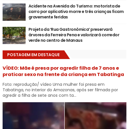
Acidente na Avenida do Turismo: motorista de
carro por aplicativo morre e três crianças ficam
gravemente feridas
Projeto da ‘Rua Gastronômica’ preservará
árvores da Ferreira Pena e valorizará corredor
verde no centro de Manaus
POSTAGEM EM DESTAQUE
VÍDEO: Mãe é presa por agredir filha de 7 anos e
praticar sexo na frente da criança em Tabatinga
Foto: reprodução/ vídeo Uma mulher foi presa em
Tabatinga, no interior do Amazonas, após ser filmada por
agredir a filha de sete anos com ta...