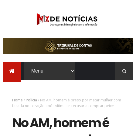
Home
/
Polícia
/
No AM, homem é preso por matar mulher com
facada no coração após vítima se recusar a comprar peixe
No AM, homem é