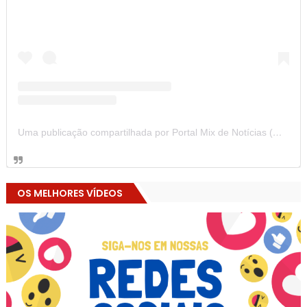
Uma publicação compartilhada por Portal Mix de Notícias (@portalmixdenoticias)
OS MELHORES VÍDEOS