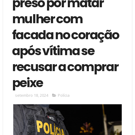
preso por matar
mulher com
facada no coração
após vítima se
recusar a comprar
peixe
setembro 18, 2024
Polícia