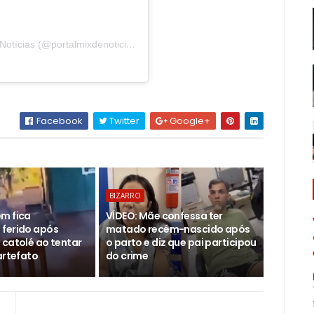
Uma publicação compartilhada por Portal Mix de Notícias (@portalmixdenoticias)
Facebook
Twitter
Google+
BIZARRO
m fica
VÍDEO: Mãe confessa ter
ferido após
matado recém-nascido após
 catolé ao tentar
o parto e diz que pai participou
artefato
do crime