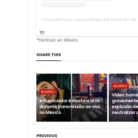
*Notícias ao Minuto
SHARE THIS
BIZARRO
BIZARRO
Vídeo: home
Influenciador é morto a tiros
gravemente 
durante transmissão ao vivo
explosão de
no México
neutralizar 
PREVIOUS