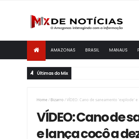
AMAZONAS
BRASIL
MANAUS
Últimas do Mix
Home
/
Bizarro
/
VÍDEO: Cano de saneamento 'explode' e 
VÍDEO: Cano de s
e lança cocô a de