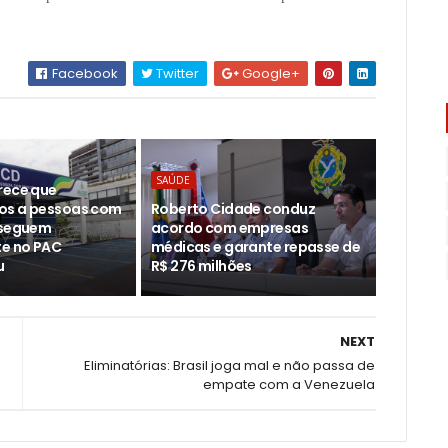
Facebook
Twitter
Google+
SAÚDE
rece que
os a pessoas com
Roberto Cidade conduz
 seguem
acordo com empresas
e no PAC
médicas e garante repasse de
u
R$ 276 milhões
NEXT
Eliminatórias: Brasil joga mal e não passa de
empate com a Venezuela