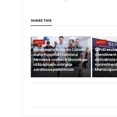
SHARE THIS
SAÚDE
SAÚDE
Governador Roberto Cidade
SEPcD escla
visita Hospital Francisca
atendiment
Mendes e conhece tecnologia
deficiência
utilizada em cirurgias
normalment
cardíacas pediátricas
Manacapur