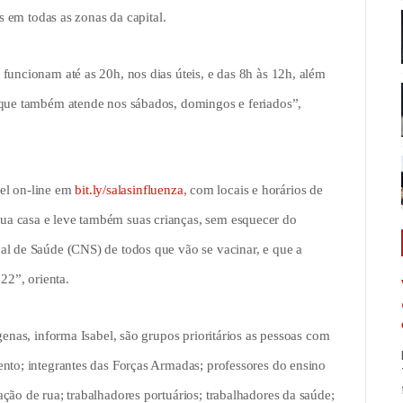
as em todas as zonas da capital.
funcionam até as 20h, nos dias úteis, e das 8h às 12h, além
 que também atende nos sábados, domingos e feriados”,
ível on-line em
bit.ly/salasinfluenza
, com locais e horários de
a casa e leve também suas crianças, sem esquecer do
al de Saúde (CNS) de todos que vão se vacinar, e que a
22”, orienta.
genas, informa Isabel, são grupos prioritários as pessoas com
ento; integrantes das Forças Armadas; professores do ensino
ção de rua; trabalhadores portuários; trabalhadores da saúde;