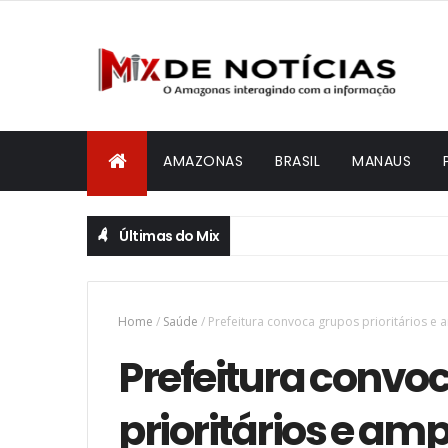
AMAZONAS
BRASIL
MANAUS
Últimas do Mix
Home
/
Saúde
/
Prefeitura convoca grupos prioritários e a
Prefeitura convo
prioritários e am