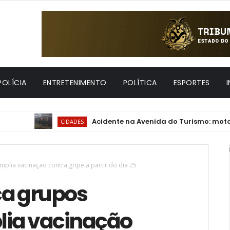
POLÍCIA
ENTRETENIMENTO
POLÍTICA
ESPORTES
Acidente na Avenida do Turismo: motorista de 
CIDADES
mplia vacinação contra gripe a partir do dia 25
ca grupos
plia vacinação