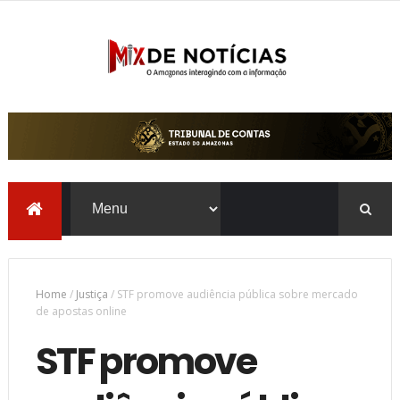
Home
/
Justiça
/
STF promove audiência pública sobre mercado
de apostas online
STF promove