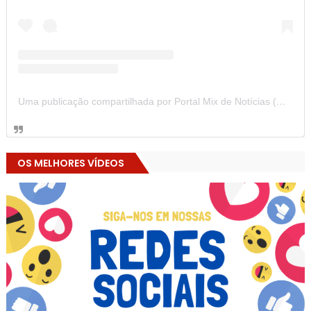
Uma publicação compartilhada por Portal Mix de Notícias (@portalmixdenoticias)
OS MELHORES VÍDEOS