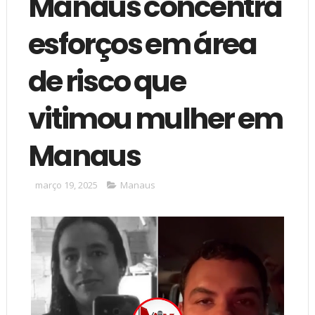
Manaus concentra
esforços em área
de risco que
vitimou mulher em
Manaus
março 19, 2025
Manaus