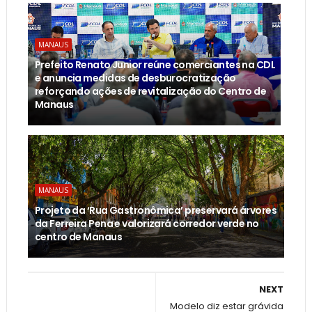
MANAUS
Prefeito Renato Junior reúne comerciantes na CDL
e anuncia medidas de desburocratização
reforçando ações de revitalização do Centro de
Manaus
MANAUS
Projeto da ‘Rua Gastronômica’ preservará árvores
da Ferreira Pena e valorizará corredor verde no
centro de Manaus
NEXT
Modelo diz estar grávida