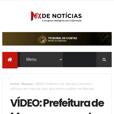
Home
/
Manaus
/
VÍDEO: Prefeitura de Manaus concentra
esforços em área de risco que vitimou mulher em Manaus
VÍDEO: Prefeitura de