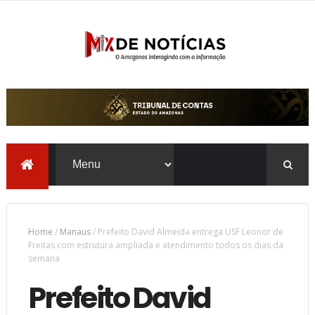
Home
/
Manaus
/
Prefeito David Almeida entrega USF Leonor de
Freitas com estrutura ampliada e atendimento todos os dias da
semana
Prefeito David