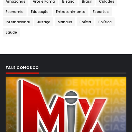
Amazonas
Arte e Fama
Bizarro
Brasil
Cidades
Economia
Educação
Entretenimento
Esportes
Internacional
Justiça
Manaus
Polícia
Política
Saúde
FALE CONOSCO