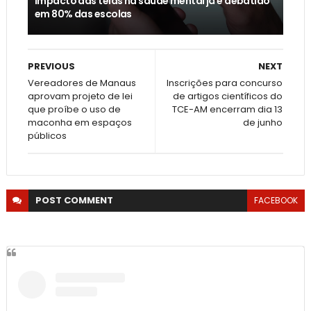
Impacto das telas na saúde mental já é debatido
em 80% das escolas
PREVIOUS
NEXT
Vereadores de Manaus
Inscrições para concurso
aprovam projeto de lei
de artigos científicos do
que proíbe o uso de
TCE-AM encerram dia 13
maconha em espaços
de junho
públicos
POST
COMMENT
FACEBOOK