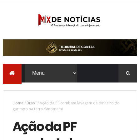
Home
/
Brasil
/
Ação da PF combate lavagem de dinheiro do
garimpo na terra Yanomami
Ação da PF