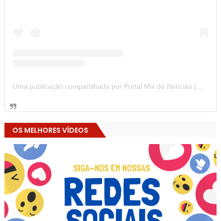
Uma publicação compartilhada por Portal Mix de Notícias (@portalmixdenoticias)
OS MELHORES VÍDEOS