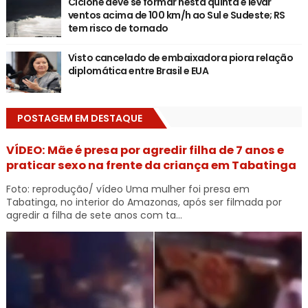
Ciclone deve se formar nesta quinta e levar
ventos acima de 100 km/h ao Sul e Sudeste; RS
tem risco de tornado
Visto cancelado de embaixadora piora relação
diplomática entre Brasil e EUA
POSTAGEM EM DESTAQUE
VÍDEO: Mãe é presa por agredir filha de 7 anos e
praticar sexo na frente da criança em Tabatinga
Foto: reprodução/ vídeo Uma mulher foi presa em
Tabatinga, no interior do Amazonas, após ser filmada por
agredir a filha de sete anos com ta...