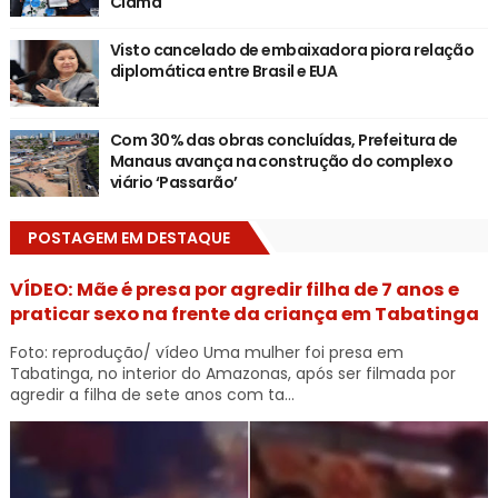
Ciama
Visto cancelado de embaixadora piora relação
diplomática entre Brasil e EUA
Com 30% das obras concluídas, Prefeitura de
Manaus avança na construção do complexo
viário ‘Passarão’
POSTAGEM EM DESTAQUE
VÍDEO: Mãe é presa por agredir filha de 7 anos e
praticar sexo na frente da criança em Tabatinga
Foto: reprodução/ vídeo Uma mulher foi presa em
Tabatinga, no interior do Amazonas, após ser filmada por
agredir a filha de sete anos com ta...