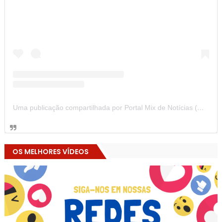
Uma publicação compartilhada por Portal Mix de Notícias (@portalmixdenoticias)
OS MELHORES VÍDEOS