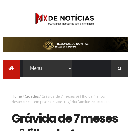
Home
/
Cidades
/
Grávida de 7 meses vê filho de 4 anos
desaparecer em piscina e vive tragédia familiar em Manaus
Grávida de 7 meses