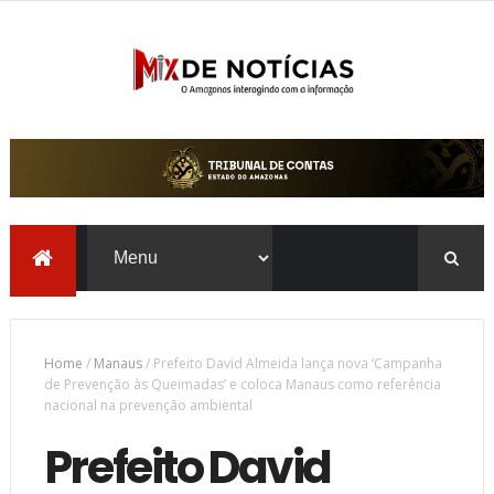
Home
/
Manaus
/
Prefeito David Almeida lança nova ‘Campanha
de Prevenção às Queimadas’ e coloca Manaus como referência
nacional na prevenção ambiental
Prefeito David