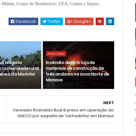
ia Militar, Corpo de Bombeiros, UEA, Cetam e Sejusc.
Facebook
Twitter
Google+
AMAZONAS
s resgata
Incêndio destrói loja de
 comunidade rural
materiais de construção de
éreo da Marinha
três andares na zona Norte de
Manaus
NEXT
Vereador Rosinaldo Bual é preso em operação do
GAECO por suspeita de ‘rachadinha’ em Manaus