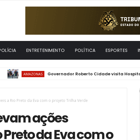
POLÍCIA
ENTRETENIMENTO
POLÍTICA
ESPORTES
Governador Roberto Cidade visita Hospital Francis
AMAZONAS
eis a Rio Preto da Eva com o projeto Trilha Verde
levam ações
o Preto da Eva com o