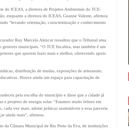
nte do ICEAS, a diretora de Projetos Ambientais do TCE-
ação, enquanto a diretora do ICEAS, Geanne Valente, afirmou
stado “levando orientação, conscientização e conhecimento
ocurador Ruy Marcelo Alencar ressaltou que o Tribunal atua
o gestores municipais. “O TCE fiscaliza, mas também é um
 gestores que querem fazer mais e melhor, oferecendo apoio
máticas, distribuição de mudas, exposições de artesanato,
s educativas. Houve ainda um espaço para capacitação de
gradeceu pela escolha do município e disse que a cidade já
as e projetos de energia solar. “Estamos muito felizes em
 cada vez mais, adotar práticas sustentáveis e essa parceria
ar ainda mais”, afirmou.
io da Câmara Municipal de Rio Preto da Eva, de instituições