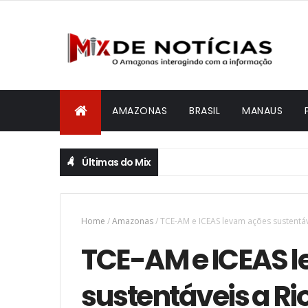
AMAZONAS
BRASIL
MANAUS
Últimas do Mix
Home
/
Amazonas
/
TCE-AM e ICEAS levam ações sustentáv
TCE-AM e ICEAS 
sustentáveis a Ri