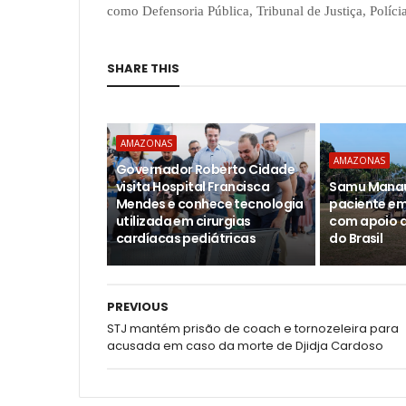
como Defensoria Pública, Tribunal de Justiça, Políc
SHARE THIS
AMAZONAS
AMAZONAS
Governador Roberto Cidade
visita Hospital Francisca
Samu Manau
Mendes e conhece tecnologia
paciente em
utilizada em cirurgias
com apoio a
cardíacas pediátricas
do Brasil
PREVIOUS
STJ mantém prisão de coach e tornozeleira para
acusada em caso da morte de Djidja Cardoso