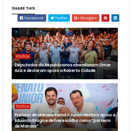
SHARE THIS
Facebook
Twitter
Google+
POLÍTICA
Deputados do Republicanos abandonam Omar
Aziz e declaram apoio a Roberto Cidade
POLÍTICA
Prefeito de Manaus Renato Junior declara apoio a
Eduardo Braga e define escolha como “parceiro
de Manaus”