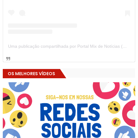
Uma publicação compartilhada por Portal Mix de Notícias (@portalmixdenoticias)
OS MELHORES VÍDEOS