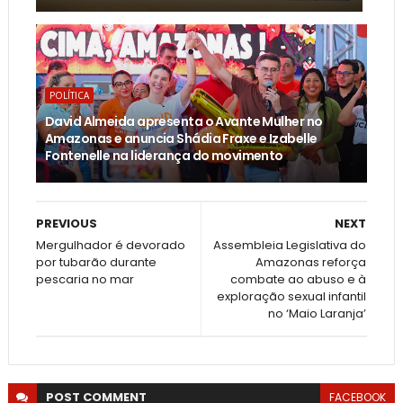
POLÍTICA
David Almeida apresenta o Avante Mulher no
Amazonas e anuncia Shádia Fraxe e Izabelle
Fontenelle na liderança do movimento
PREVIOUS
NEXT
Mergulhador é devorado
Assembleia Legislativa do
por tubarão durante
Amazonas reforça
pescaria no mar
combate ao abuso e à
exploração sexual infantil
no ‘Maio Laranja’
POST
COMMENT
FACEBOOK