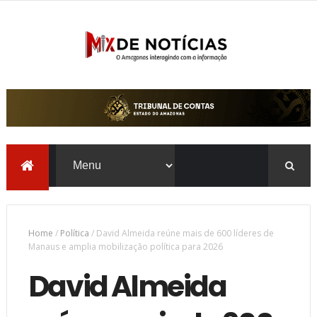
Home
/
Política
/
David Almeida reúne mais de 600 líderes de
Manaus e amplia mobilização política para 2026
David Almeida