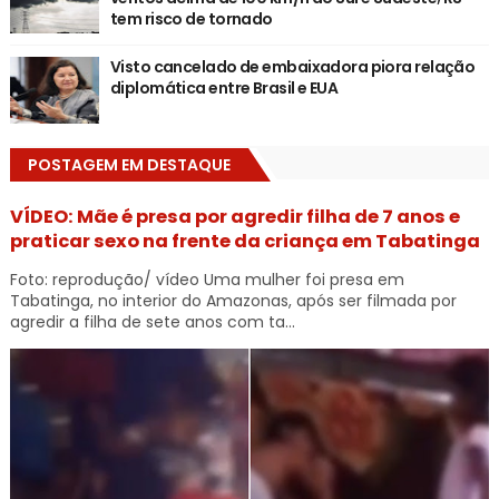
tem risco de tornado
Visto cancelado de embaixadora piora relação
diplomática entre Brasil e EUA
POSTAGEM EM DESTAQUE
VÍDEO: Mãe é presa por agredir filha de 7 anos e
praticar sexo na frente da criança em Tabatinga
Foto: reprodução/ vídeo Uma mulher foi presa em
Tabatinga, no interior do Amazonas, após ser filmada por
agredir a filha de sete anos com ta...