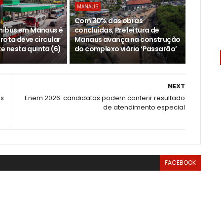
MANAUS
Com 30% das obras
nibus em Manaus é
concluídas, Prefeitura de
rota deve circular
Manaus avança na construção
 nesta quinta (6)
do complexo viário ‘Passarão’
NEXT
os
Enem 2026: candidatos podem conferir resultado
de atendimento especial
FACEBOOK