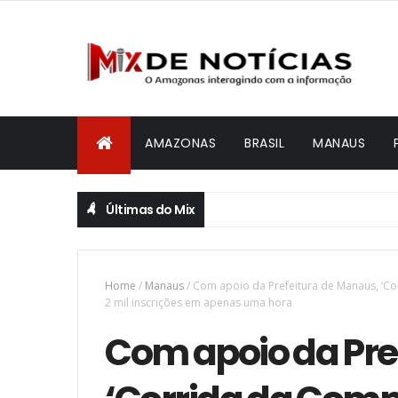
AMAZONAS
BRASIL
MANAUS
Últimas do Mix
Home
/
Manaus
/
Com apoio da Prefeitura de Manaus, ‘C
2 mil inscrições em apenas uma hora
Com apoio da Pre