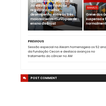
que Manaus supera Rio de
Janeiro e São Paulo ao
MANAUS
registrar o melhor
desempenho entre as três
Greve dos ô
maiores redes municipais de
suspensa e f
ensino do Brasil
normalmente
PREVIOUS
Sessão especial na Aleam homenageia os 52 an
da Fundação Cecon e destaca avanços no
tratamento do câncer no AM
POST
COMMENT