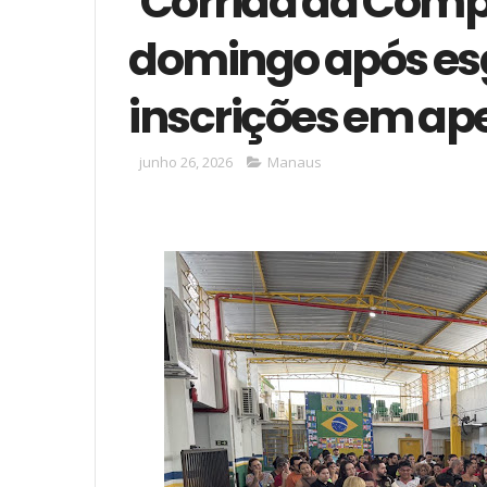
‘Corrida da Comp
domingo após esg
inscrições em a
junho 26, 2026
Manaus