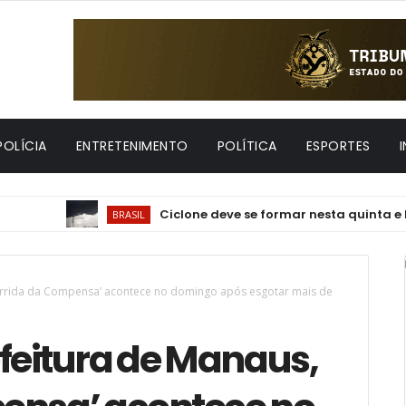
POLÍCIA
ENTRETENIMENTO
POLÍTICA
ESPORTES
Ciclone deve se formar nesta quinta e levar ven
BRASIL
orrida da Compensa’ acontece no domingo após esgotar mais de
feitura de Manaus,