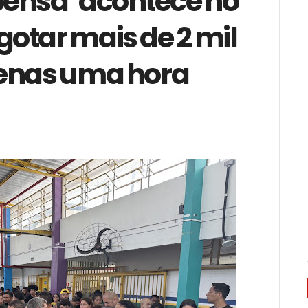
ensa’ acontece no
otar mais de 2 mil
penas uma hora