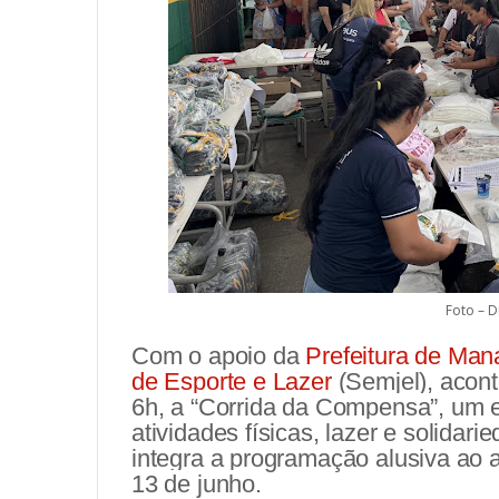
Foto – D
Com o apoio da
Prefeitura de Man
de Esporte e Lazer
(Semjel), acont
6h, a “Corrida da Compensa”, um e
atividades físicas, lazer e solida
integra a programação alusiva ao 
13 de junho.