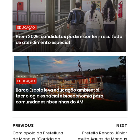
EDUCAÇÃO
Enem 2026: candidatos podem conferir resultado
de atendimento especial
EDUCAÇÃO
Barco Escola leva educação ambiental,
tecnologia espacial e bioeconomia para
comunidades ribeirinhas do AM
PREVIOUS
NEXT
Com apoio da Prefeitura
Prefeito Renato Júnior
de Manaus, ‘Corrida da
multa Águas de Manaus