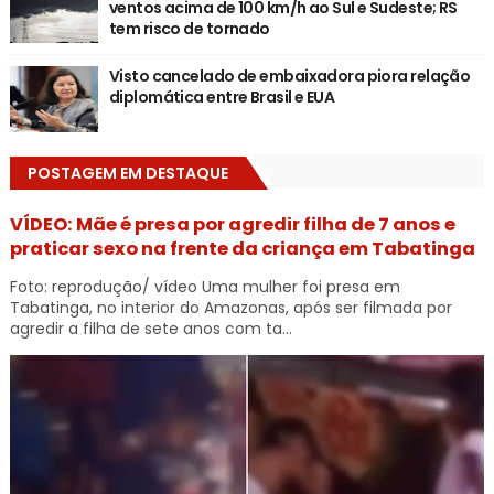
ventos acima de 100 km/h ao Sul e Sudeste; RS
tem risco de tornado
Visto cancelado de embaixadora piora relação
diplomática entre Brasil e EUA
POSTAGEM EM DESTAQUE
VÍDEO: Mãe é presa por agredir filha de 7 anos e
praticar sexo na frente da criança em Tabatinga
Foto: reprodução/ vídeo Uma mulher foi presa em
Tabatinga, no interior do Amazonas, após ser filmada por
agredir a filha de sete anos com ta...