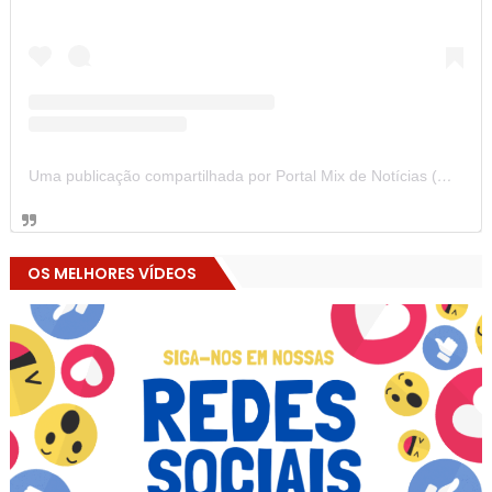
Uma publicação compartilhada por Portal Mix de Notícias (@portalmixdenoticias)
OS MELHORES VÍDEOS