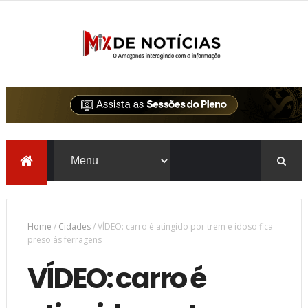
Home
/
Cidades
/
VÍDEO: carro é atingido por trem e idoso fica
preso às ferragens
VÍDEO: carro é