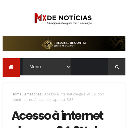
Home
/
Amazonas
/
Acesso à internet chega a 94,3% dos
domicílios no Amazonas, aponta IBGE
Acesso à internet