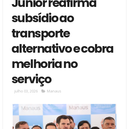
Junior reafirma
subsídio ao
transporte
alternativo e cobra
melhoria no
serviço
julho 03, 2026
Manaus