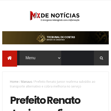
Home
/
Manaus
/
Prefeito Renato Junior reafirma subsídio ao
transporte alternativo e cobra melhoria no serviço
Prefeito Renato