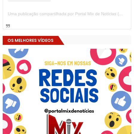
Uma publicação compartilhada por Portal Mix de Notícias (@portalmixdenoticias)
OS MELHORES VÍDEOS