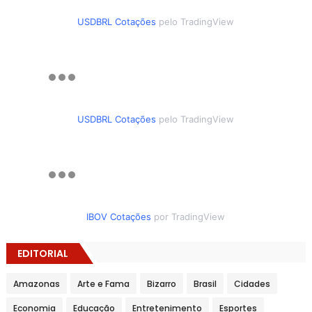
USDBRL Cotações
pelo TradingView
USDBRL Cotações
pelo TradingView
IBOV Cotações
por TradingView
EDITORIAL
Amazonas
Arte e Fama
Bizarro
Brasil
Cidades
Economia
Educação
Entretenimento
Esportes